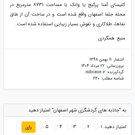
کلیسای آمنا پرکیج یا وانک با مساحت 8731 مترمربع در
محله جلفا اصفهان واقع شده است و در ساخت آن از طاق
نماها، طلاکاری و نقوش بسیار زیبایی استفاده شده است.
منبع: همگردی
انتشار:
11 بهمن 1398
بروزرسانی:
22 مرداد 1404
گردآورنده:
isibcase.ir
شناسه مطلب: 640
به "جاذبه های گردشگری شهر اصفهان" امتیاز دهید
امتیاز دهید:
1
2
3
4
5
رای