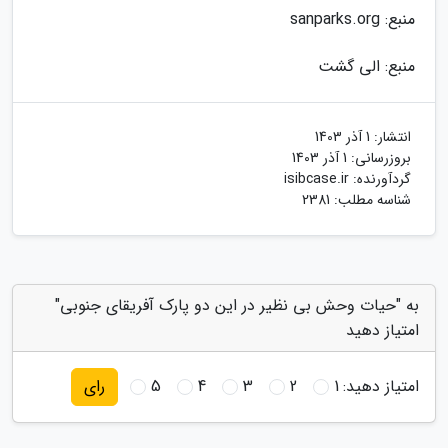
منبع: sanparks.org
منبع: الی گشت
انتشار:
1 آذر 1403
بروزرسانی:
1 آذر 1403
گردآورنده:
isibcase.ir
شناسه مطلب: 2381
به "حیات وحش بی نظیر در این دو پارک آفریقای جنوبی"
امتیاز دهید
امتیاز دهید:
1
2
3
4
5
رای