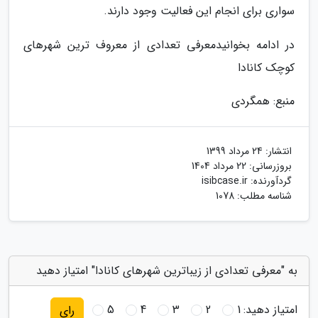
سواری برای انجام این فعالیت وجود دارند.
در ادامه بخوانیدمعرفی تعدادی از معروف ترین شهرهای
کوچک کانادا
منبع: همگردی
انتشار:
24 مرداد 1399
بروزرسانی:
22 مرداد 1404
گردآورنده:
isibcase.ir
شناسه مطلب: 1078
به "معرفی تعدادی از زیباترین شهرهای کانادا" امتیاز دهید
امتیاز دهید:
1
2
3
4
5
رای