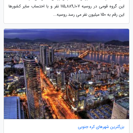
این گروه قومی در روسیه 115٬889٬107 نفر و با احتساب سایر کشورها
این رقم به 150 میلیون نفر می رسد.روسیه...
بزرگترین شهرهای کره جنوبی