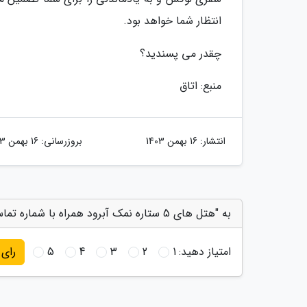
انتظار شما خواهد بود.
چقدر می پسندید؟
منبع: اتاق
انتشار:
16 بهمن 1403
بروزرسانی:
16 بهمن 1403
به "هتل های 5 ستاره نمک آبرود همراه با شماره تماس" امتیاز دهید
امتیاز دهید:
1
2
3
4
5
رای