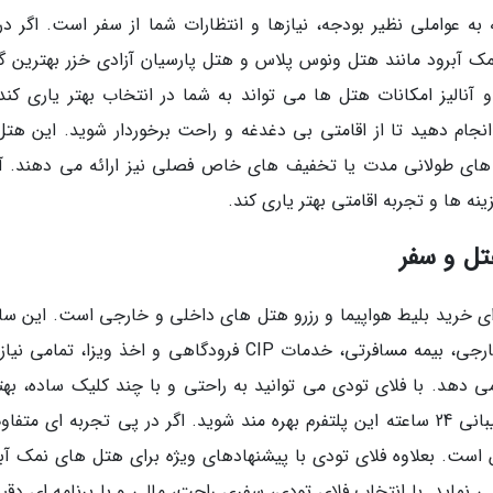
ه عواملی نظیر بودجه، نیازها و انتظارات شما از سفر است. اگر در
 آبرود مانند هتل ونوس پلاس و هتل پارسیان آزادی خزر بهترین گز
 آنالیز امکانات هتل ها می تواند به شما در انتخاب بهتر یاری کند.
نجام دهید تا از اقامتی بی دغدغه و راحت برخوردار شوید. این هتل
 های طولانی مدت یا تخفیف های خاص فصلی نیز ارائه می دهند. آنا
ه ها و تجربه اقامتی بهتر یاری کند.
تل و سفر
رای خرید بلیط هواپیما و رزرو هتل های داخلی و خارجی است. این سام
با ارائه خدمات متنوع از جمله تورهای داخلی و خارجی، بیمه مسافرتی، خدمات CIP فرودگاهی و اخذ ویزا، ت
دهد. با فلای تودی می توانید به راحتی و با چند کلیک ساده، بهت
گزینه ها را برای سفر خود انتخاب نموده و از پشتیبانی 24 ساعته این پلتفرم بهره مند شوید. اگر در پی تجربه ای مت
ست. بعلاوه فلای تودی با پیشنهادهای ویژه برای هتل های نمک آبر
نماید. با انتخاب فلای تودی، سفری راحت، مالی و با برنامه ای دقیق