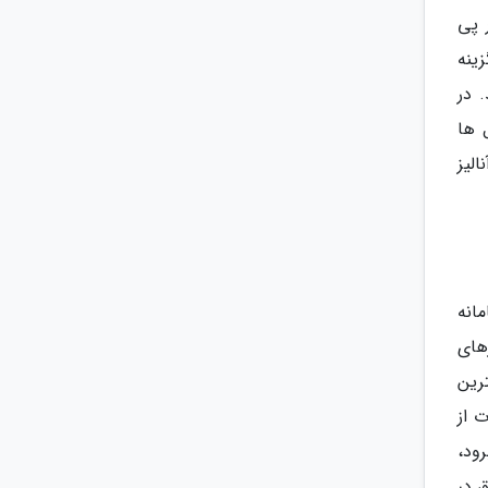
 پی
ینه
 در
 ها
لیز
انه
مامی نیازهای
رین
فاوت از
ود،
 در