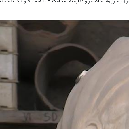
کوه وسوویوس به مدت 3 روز شهر زیبای پمپئی را در زیر خروارها خاکستر و گدازه به ضخامت 3 تا 5 متر ف