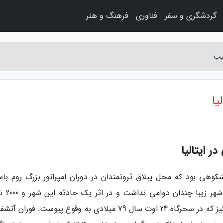
گردشگری و سفر
فناوری
فرهنگ و هنر
یب
یا
 ایتالیا
قبل از میلاد، بندر باشکوهی بود که محل ییلاق ثروتمندان در دوران امپراتور بزرگ روم ب
محسوب می شده است. اما شکوه و جبر
ساکنین آن، به کام مرگ فرو رفتند. حادثه ای غم انگیز که در سحرگاه 24 اوت سال 79 میلادی به وقوع پیوست. فو