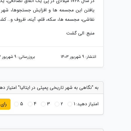
در سال 1748 میلادی در پی یک اتفاق تصا
یافتن این مجسمه ها و افزایش جستجوها، شهر مد
نقاشی، مجسمه ها، سکه، قلم، آینه، ظروف و… کشف
منبع: الی گشت
انتشار:
9 شهریور 1403
بروزرسانی:
9 شهریور 1403
به "نگاهی به شهر تاریخی پمپئی در ایتالیا" امتیاز ده
امتیاز دهید:
1
2
3
4
5
رای