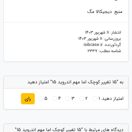
منبع: دیجیکالا مگ
انتشار:
11 شهریور 1403
بروزرسانی:
11 شهریور 1403
گردآورنده:
isibcase.ir
شناسه مطلب: 2337
به "15 تغییر کوچک اما مهم اندروید 15" امتیاز دهید
امتیاز دهید:
1
2
3
4
5
رای
دیدگاه های مرتبط با "15 تغییر کوچک اما مهم اندروید 15"