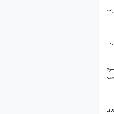
رضه
ند.
ولا
اسب
دام