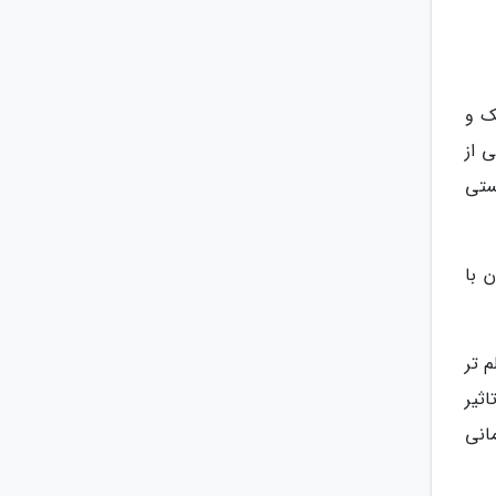
ک و
 از
ستی
 با
 تر
ثیر
انی