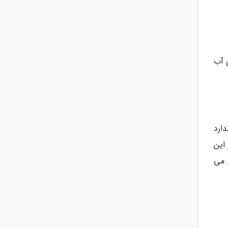
 آب
دارد
این
 می