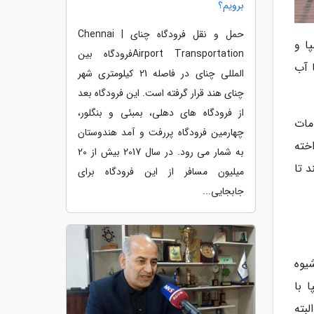
برویم؟
حمل و نقل فرودگاه چنای | Chennai
ا و
Airport Transportationفرودگاه بین
balneotherapy) یا درمان با آب
المللی چنای در فاصله 21 کیلومتری شهر
چنای هند قرار گرفته است. این فرودگاه بعد
از فرودگاه های دهلی، بمبئی و بنگلور،
مات
چهارمین فرودگاه پررفت و آمد هندوستان
اخته
به شمار می رود. در سال 2017 بیش از 20
 تا
میلیون مسافر از این فرودگاه برای
جابجایی...
یوه
 با
بته