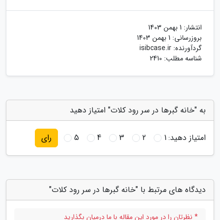
انتشار:
1 بهمن 1403
بروزرسانی:
1 بهمن 1403
گردآورنده:
isibcase.ir
شناسه مطلب: 2410
به "خانه گبرها در سر رود کلات" امتیاز دهید
امتیاز دهید:
1
2
3
4
5
رای
دیدگاه های مرتبط با "خانه گبرها در سر رود کلات"
* نظرتان را در مورد این مقاله با ما درمیان بگذارید