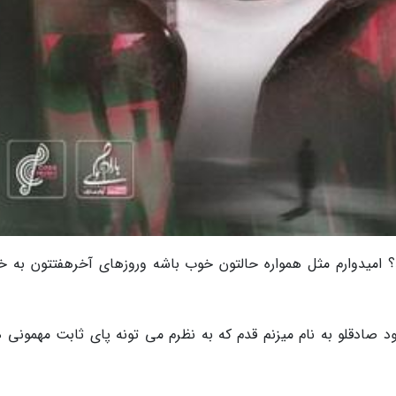
؟ امیدوارم مثل همواره حالتون خوب باشه وروزهای آخرهفتتون به خ
ود صادقلو به نام میزنم قدم که به نظرم می تونه پای ثابت مهمونی ه