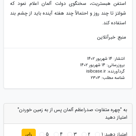
استفن هبستریت، سخنگوی دولت آلمان اعلام نمود که
شولتز تا چند روز و احتمالاً چند هفته آینده باید از چشم بند
استفاده کند.
منبع: خبرآنلاین
انتشار:
14 شهریور 1402
بروزرسانی:
14 شهریور 1402
گردآورنده:
isibcase.ir
شناسه مطلب: 2303
به "چهره متفاوت صدراعظم آلمان پس از به زمین خوردن"
امتیاز دهید
امتیاز دهید:
1
2
3
4
5
رای