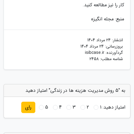
کار را نیز مطالعه کنید.
منبع: مجله انگیزه
انتشار:
24 مرداد 1404
بروزرسانی:
24 مرداد 1404
گردآورنده:
isibcase.ir
شناسه مطلب: 2458
به "5 روش مدیریت هزینه ها در زندگی" امتیاز دهید
امتیاز دهید:
1
2
3
4
5
رای