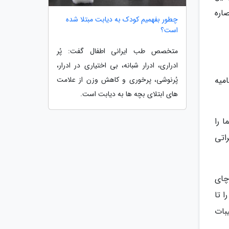
اره
چطور بفهمیم کودک به دیابت مبتلا شده
است؟
متخصص طب ایرانی اطفال گفت: پُر
ادراری، ادرار شبانه، بی اختیاری در ادرار،
پُرنوشی، پرخوری و کاهش وزن از علامت
میه
های ابتلای بچه ها به دیابت است.
ز فشار خون شما را
اتی
چای
ا تا
یبات