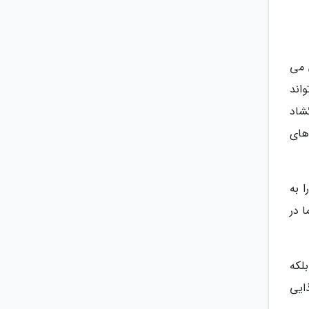
 می
اند
شاد
های
 به
ا در
لکه
ایی