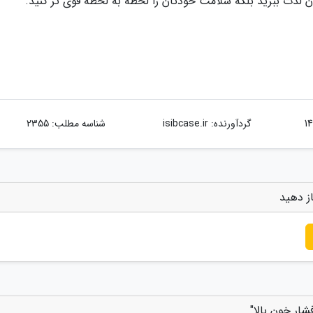
شان لذت ببرید بلکه سلامت خودتان را لحظه به لحظه قوی تر کنید.
گردآورنده:
isibcase.ir
شناسه مطلب: 2355