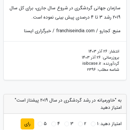
سازمان جهانی گردشگری در شروع سال جاری، برای کل سال
2019 رشد 3 تا 4 درصدی پیش بینی نموده است.
منبع: کجارو / franchiseindia.com / خبرگزاری ایسنا
انتشار:
26 آذر 1403
بروزرسانی:
26 آذر 1403
گردآورنده:
isibcase.ir
شناسه مطلب: 2396
به "خاورمیانه در رشد گردشگری در سال 2019 پیشتاز است"
امتیاز دهید
امتیاز دهید:
1
2
3
4
5
رای