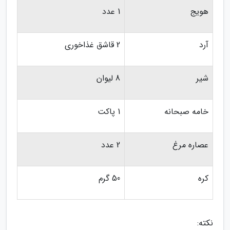
هویج
1 عدد
آرد
2 قاشق غذاخوری
شیر
8 لیوان
خامه صبحانه
1 پاکت
عصاره مرغ
2 عدد
کره
50 گرم
نکته: