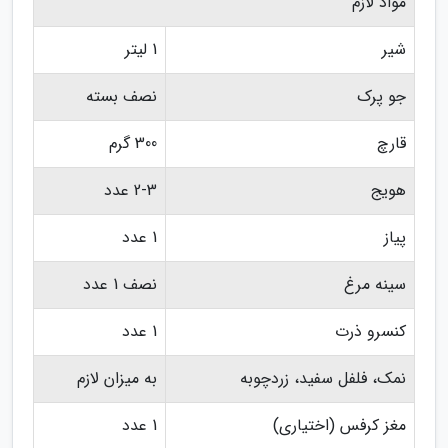
مواد لازم
شیر
1 لیتر
جو پرک
نصف بسته
قارچ
300 گرم
هویج
2-3 عدد
پیاز
1 عدد
سینه مرغ
نصف 1 عدد
کنسرو ذرت
1 عدد
نمک، فلفل سفید، زردچوبه
به میزان لازم
مغز کرفس (اختیاری)
1 عدد