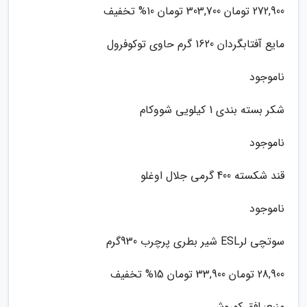
272,900 تومان 303,700 تومان 10% تخفیف
مایع آفتابگردان 1620 گرم حاوی توکوفرول
ناموجود
شکر بسته بندی 1 کیلویی شووکام
ناموجود
قند شکسته 400 گرمی جلال اوغلو
ناموجود
سوتچی لرESL شیر بطری پرچرب 930گرم
28,900 تومان 33,900 تومان 15% تخفیف
منبع: افق کوروش