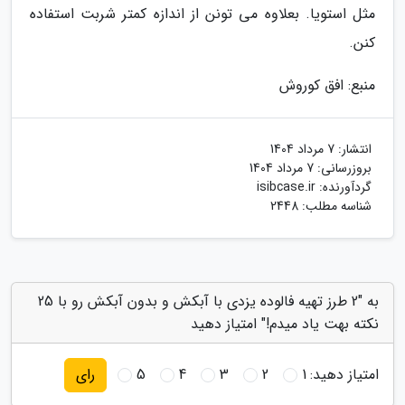
مثل استویا. بعلاوه می تونن از اندازه کمتر شربت استفاده
کنن.
منبع: افق کوروش
انتشار:
7 مرداد 1404
بروزرسانی:
7 مرداد 1404
گردآورنده:
isibcase.ir
شناسه مطلب: 2448
به "2 طرز تهیه فالوده یزدی با آبکش و بدون آبکش رو با 25
نکته بهت یاد میدم!" امتیاز دهید
امتیاز دهید:
1
2
3
4
5
رای