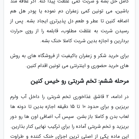
کامل حل بشه و شربت کمی غلظت پیدا کنه. اگر علاقه مند
باشین، می تونین کمی زعفران دم نموده یا پودر هل هم
اضافه کنین تا عطر و طعم دل پذیرتری ایجاد بشه. پس از
رسیدن شربت به غلظت مطلوب، قابلمه را از روی حرارت
بردارین و اجازه بدین شربت کاملا خنک بشه.
برای خرید شکر و زعفران باکیفیت از فروشگاه های به روش
های خرید حضوری و اینترنتی می تونین اقدام کنین.
مرحله ششم: تخم شربتی رو خیس کنین
در ادامه، 2 قاشق غذاخوری تخم شربتی را داخل آب ولرم
بریزین و برای حدود 10 تا 15 دقیقه اجازه بدین تا دونه ها
لعاب بدن و کاملا باز بشن. سپس آب اضافی اون ها رو دور
بریزید و تخم شربتی آماده را برای ترکیب نهایی کنار بذارین.
این ماده یکی از اصلی ترین اجزای خنک کننده و طراوت