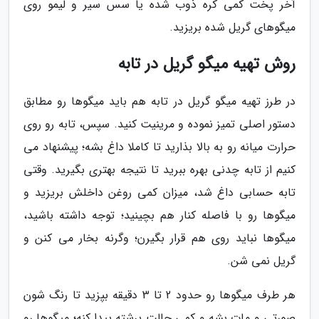
آخر پخت کمی کره ذوب شده یا سس سیر و لیمو روی
میگوهای گریل شده بریزید.
روش تهیه میگو گریل در تابه
در طرز تهیه میگو گریل در تابه هم باید میگوها رو مطابق
دستور اصلی تمیز نموده و مرینیت کنید. سپس، تابه رو روی
حرارت میانه رو به بالا بذارید تا کاملا داغ بشه؛ پیشنهاد می
کنیم از تابه چدنی بهره ببرید تا نتیجه بهتری بگیرید. وقتی
تابه حسابی داغ شد، میزان کمی روغن داخلش بریزید و
میگوها رو با فاصله کنار هم بچینید؛ توجه داشته باشید،
میگوها نباید روی هم قرار بگیرن؛ وگرنه بخار می کنن و
گریل نمی شن.
هر طرف میگوها رو حدود 2 تا 3 دقیقه بپزید تا رنگ شون
صورتی و مات بشه و کمی حالت برشته پیدا کنه؛ میگوها رو