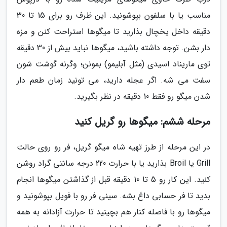
مناسب یا با سلفون بپوشونید. این ظرف رو برای 15 تا 30
دقیقه داخل یخچال بذارید تا میگوها استراحت کنن و مزه
دار بشن. توجه داشته باشید، میگوها نباید بیش از 30 دقیقه
توی ماریناد اسیدی (مثل آبلیمو) بمونن؛ وگرنه گوشت شون
سفت می شه. اگر عجله دارید، می تونید زمان طعم دار
شدن میگو رو فقط 10 دقیقه در نظر بگیرید.
مرحله ششم: میگوها رو گریل کنید
در این مرحله از طرز تهیه شاه میگو گریل، فر رو روی حالت
Grill یا Broil بذارید یا با حرارت 220 درجه سانتی گراد روشن
کنید. این کار رو 5 تا 10 دقیقه قبل از گذاشتن میگوها انجام
بدید تا فر حسابی داغ بشه. سینی فر رو با فویل بپوشونید و
میگوها رو با فاصله کنار هم بچینید تا حرارت آزادانه به همه