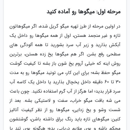
مرحله اول: میگوها رو آماده کنید
در اولین مرحله از طرز تهیه میگو گریل شده، اگر میگوهاتون
تازه و غیر منجمد هستن، اول از همه میگوها رو داخل یک
آبکش بذارید و زیر آب سرد بشورید تا همه آلودگی های
سطحی رفع بشن. اگر هم میگوها یخ زده هستن، برترین
روش اینه که خیلی آروم یخ شون باز بشه تا کیفیت گوشت
میگو حفظ بشه؛ برای این کار، می تونید میگوها رو به مدت
30 تا 60 دقیقه داخل یخچال بذارید یا داخل یک کاسه آب
سرد قرار بدید؛ اما هرگز از آب گرم استفاده نکنید. چون باعث
می شه بافت میگو خراب، سفت و لاستیکی بشه. بعد از
شست وشو و یخ زدایی، میگوها رو از نظر کیفیت آنالیز
کنین: میگوهای تازه باید رنگ براق داشته باشن، گوشتشون
محکم باشه و بوی ملایم دریایی بده؛ هرگونه بوی تند یا