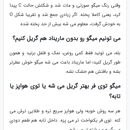
وقتی رنگ میگو صورتی و مات شد و شکلش حالت C پیدا
کرد، یعنی کاملا پخته. اگر زیادی جمع شد و تقریبا شکل O
به خودش گرفت، معلوم می شه بیش از حد پخته شده.
می تونیم میگو رو بدون ماریناد هم گریل کنیم؟
بله، می تونید فقط کمی روغن، نمک و فلفل بزنید و همون
طور گریل کنید؛ اما ماریناد باعث می شه میگو خوش عطرتر
بشه و بافتش هم خشک نشه.
میگو توی فر بهتر گریل می شه یا توی هواپز یا
تابه؟
هر سه روش خوبه؛ ولی هواپز سریع تره و طلایی ترش می
کنه. توی فر یکنواخت تر می پزه. داخل تابه هم طعم دودی
می گیره و برشته تر می شه.